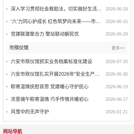
深入学习贯彻社会救助法，切实做好生活无着的流散人员救助服务 -- 六安市救助管理站开展第14个全国救助...
2026-06-18
‘六’力同心护成长 红色筑梦向未来——市未保中心开展“‘六’力同心， 守护未来”关爱未成年人爱国主义...
2026-06-15
党建联建聚合力 警站联动解民忧
2026-05-29
市殡仪馆
更多>>
六安市殡仪馆抓实业务档案标准化建设
2026-07-20
六安市殡仪馆扎实开展2026年“安全生产月”活动
2026-06-30
粽寄温情抚慰哀思 党建暖心守护民心
2026-06-19
浓意端午粽寄温情 巧手传情共暖初心
2026-06-17
风雪中的无声守护
2026-01-21
网站导航