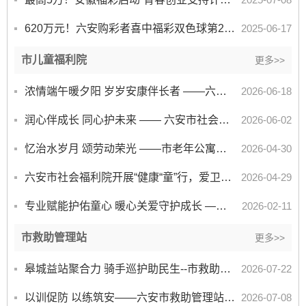
620万元！六安购彩者喜中福彩双色球第2025067期大奖
2025-06-17
市儿童福利院
更多>>
浓情端午暖夕阳 岁岁安康伴长者 ——六安市老年公寓开展端午主题暖心敬老活动
2026-06-18
润心伴成长 同心护未来 —— 六安市社会福利院开展六一儿童节系列庆祝活动
2026-06-02
忆治水岁月 颂劳动荣光 ——市老年公寓开展淠史杭工程故事分享会喜迎五一
2026-04-30
六安市社会福利院开展“健康“童”行，爱卫有我”爱国卫生月系列活动
2026-04-29
专业赋能护佑童心 暖心关爱守护成长 ——市社会福利院邀请市二院专家团队来院开展培训
2026-02-11
市救助管理站
更多>>
皋城益站聚合力 骑手巡护助民生--市救助站党建引领政企共建 激活基层救助新动能
2026-07-22
以训促防 以练筑安——六安市救助管理站开展消防安全培训暨应急演练活动
2026-07-08