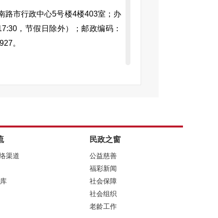
路市行政中心5号楼4楼403室；办
0-17:30，节假日除外）；邮政编码：
927。
地址；
查询的其他特征性描述；
式、途径；
流
民政之窗
网络渠道
公益慈善
提供身份证明。
福彩新闻
库
社会保障
社会组织
请表），申请表可以在六安市民政局
老龄工作