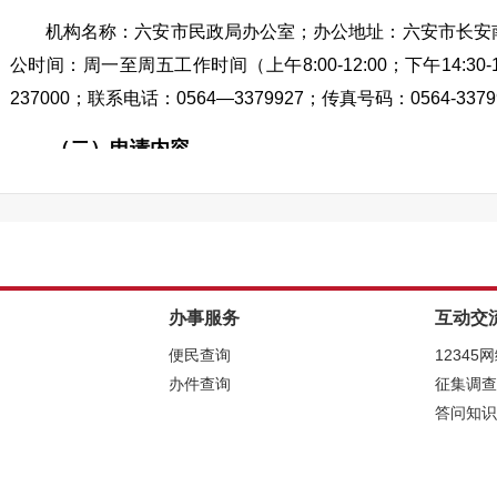
机构名称：六安市民政局办公室；办公地址：六安市长安南
公时间：周一至周五工作时间（上午8:00-12:00；下午14:3
237000；联系电话：0564—3379927；传真号码：0564-3379
（二）申请内容。
申请人提出的政府信息公开申请应当真实载明下列内容：
1．申请人的姓名或者名称、身份证明、联系方式、通信
2．申请公开的政府信息的名称、文号或者便于行政机关
3．申请公开的政府信息的形式要求，包括获取信息的方
办事服务
互动交
4．受理机关名称。
便民查询
12345
申请人向本机关提交政府信息公开申请，应当同时上传或
办件查询
征集调查
（三）申请方式。
答问知识
申请人填写《六安市政府信息公开申请表》（以下简称申