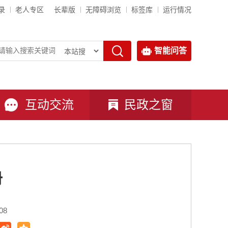
录
老人专区
长辈版
无障碍浏览
标签库
运行情况
智能问答
互动交流
民政之窗
册
08