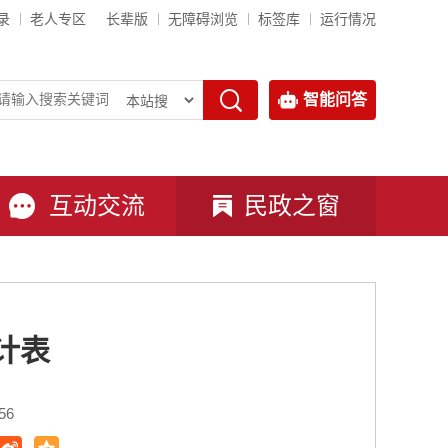
录
老人专区
长辈版
无障碍浏览
标签库
运行情况
智能问答
互动交流
民政之窗
计表
56