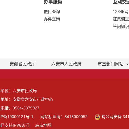
办事服务
互动交
便民查询
12345
办件查询
征集调查
答问知识
安徽省民政厅
六安市人民政府
市直部门网站
办单位：六安市民政局
公地址：安徽省六安市行政中心
电话：0564-3379927
CP备19000121号-1
网站标识码：3415000052
皖公网安备 3415
已支持IPV6访问
站点地图