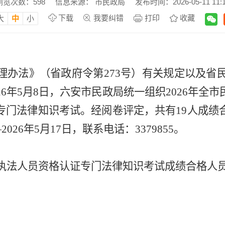
浏览次数：
598
信息来源： 市民政局
发布时间：2026-05-11 11:
下载
我要纠错
打印
收藏
大
中
小
理办法》（省政府令第
273
号）有关规定
以及省
26
年
5
月
8
日，六安市民政局统一组织
202
6
年
全市
专门法律知识考试。经阅卷评定，共有
19
人成绩
—
2026
年
5
月
17
日，联系电话：
3379
855
。
执法人员资格认证专门法律知识考试成绩合格人