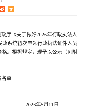
17
民政厅《关于做好
202
6
年行政执法人
民政
系统初次申领行政执法证件人员
合格。根据规定，现予以公示（见附
员名单
202
6
年
5
月
11
日