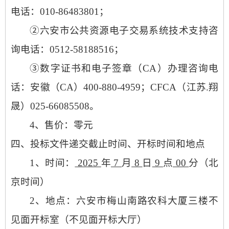
电话：
010-86483801；
②六安市公共资源电子交易系统技术支持咨
询电话：
0512-58188516
；
③数字证书和电子签章（CA）办理咨询电
话：安徽（CA）400-880-4959；CFCA（江苏.翔
晟）025-66085508。
4、售价：零元
四、投标文件
递交截止时间、开标时间和地点
1、时间：
2025
年
7
月
8
日
9
点
00
分（北
京时间）
2、地点：六安市梅山南路农科大厦
三楼不
见面开标室（不见面开标大厅）