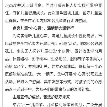
习态度并送上慰问金。同时叮嘱监护人切实履行监护责
任，守护儿童健康成长。此次聚焦困境儿童、留守儿童重
点群体，在全市范围内对20名儿童进行走访慰问。
点亮儿童“小心愿”，温情助力逐梦行
为切实倾听儿童心声、满足儿童成长个性化需求，市
民政局在全市范围内开展点亮“小心愿”活动。向280名散居
孤儿、事实无人抚养儿童征集“小心愿”，累计收集学习用
品、体育器材、图书绘本、生活用品、服饰鞋子等各类“小
心愿”534个，并梳理汇总、建立心愿清单，确保每一个心
愿都能精准实现。“六一”期间，集中开展“小心愿”兑现发放
活动，通过入户慰问、集中发放等形式，将孩子们的心愿
品逐一送到手中，为孩子们的带来节日的温暖礼物。
主题宣传护成长，普法护航守未来
结合“六一”儿童节、儿童福利政策宣传月，广泛开展