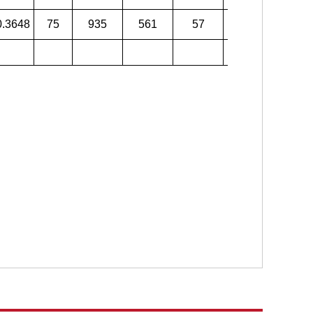
0.3648
75
935
561
57
655
374