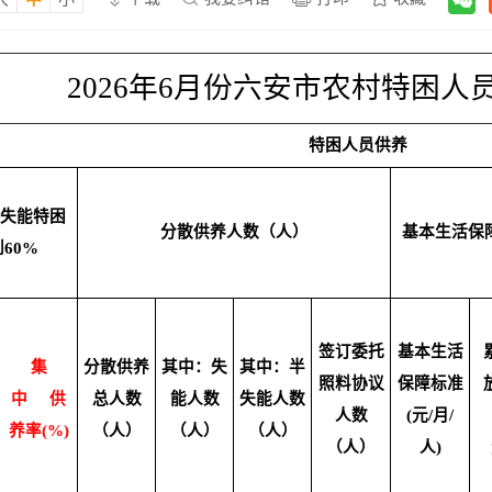
2026年6月份六安市农村特困人
特困人员供养
半失能特困
分散供养人数（人）
基本生活保
60%
签订委托
基本生活
集
分散供养
其中：失
其中：半
照料协议
保障标准
中
供
总人数
能人数
失能人数
人数
(元/月/
养率(%)
（人）
（人）
（人）
（人）
人)