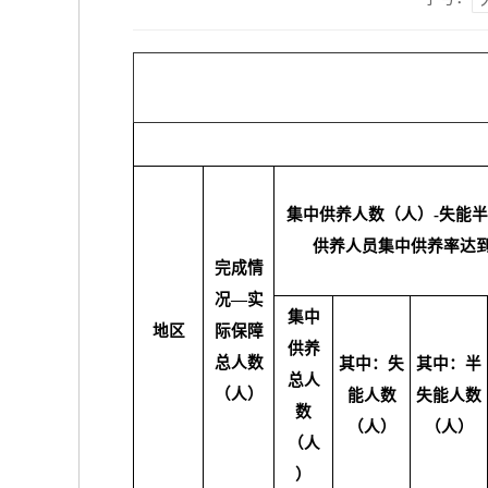
集中供养人数（人）-失能
供养人员集中供养率达到
完成情
况—实
集中
地区
际保障
供养
总人数
其中：失
其中：半
总人
（人）
能人数
失能人数
数
（人）
（人）
（人
）