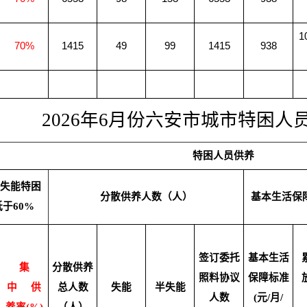
1
70%
1415
49
99
1415
938
2026年6月份六安市城市特困人
特困人员供养
半失能特困
分散供养人数（人）
基本生活保
于60%
签订委托
基本生活
集
分散供养
照料协议
保障标准
中
供
总人数
失能
半失能
人数
(元/月/