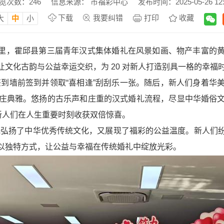
览次数：
246
信息来源： 市福彩中心
发布时间：2025-05-26 12:
下载
我要纠错
打印
收藏
大
中
小
的日子里，霍邱县第三届青年汉式集体婚礼在风景如画、物产丰富
文化古韵与公益幸运交织，为 20 对新人打造别具一格的幸福
彩签到墙前签到并领取“喜相逢”刮刮乐一张。随后，新人们身着
庄典雅。悠扬的古乐声和庄重的汉式婚礼流程，尽显中华婚俗
新人们在人生重要时刻收获双倍惊喜。
，既弘扬了中华优秀传统文化，又展现了福彩的公益温度。新人们
以独特方式，让公益与幸福在传统婚礼中绽放光彩。